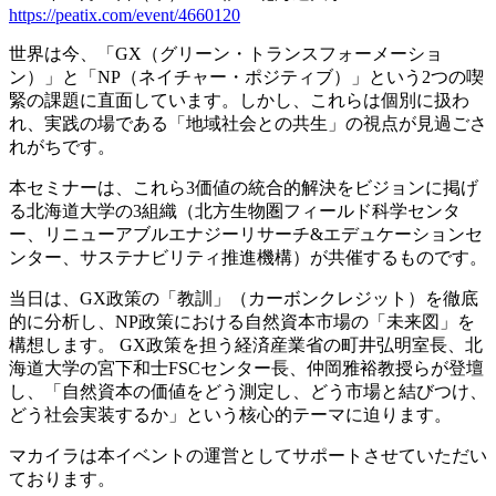
https://peatix.com/event/4660120
世界は今、「GX（グリーン・トランスフォーメーショ
ン）」と「NP（ネイチャー・ポジティブ）」という2つの喫
緊の課題に直面しています。しかし、これらは個別に扱わ
れ、実践の場である「地域社会との共生」の視点が見過ごさ
れがちです。
本セミナーは、これら3価値の統合的解決をビジョンに掲げ
る北海道大学の3組織（北方生物圏フィールド科学センタ
ー、リニューアブルエナジーリサーチ&エデュケーションセ
ンター、サステナビリティ推進機構）が共催するものです。
当日は、GX政策の「教訓」（カーボンクレジット）を徹底
的に分析し、NP政策における自然資本市場の「未来図」を
構想します。 GX政策を担う経済産業省の町井弘明室長、北
海道大学の宮下和士FSCセンター長、仲岡雅裕教授らが登壇
し、「自然資本の価値をどう測定し、どう市場と結びつけ、
どう社会実装するか」という核心的テーマに迫ります。
マカイラは本イベントの運営としてサポートさせていただい
ております。