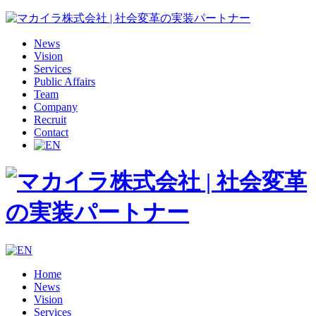
News
Vision
Services
Public Affairs
Team
Company
Recruit
Contact
Home
News
Vision
Services