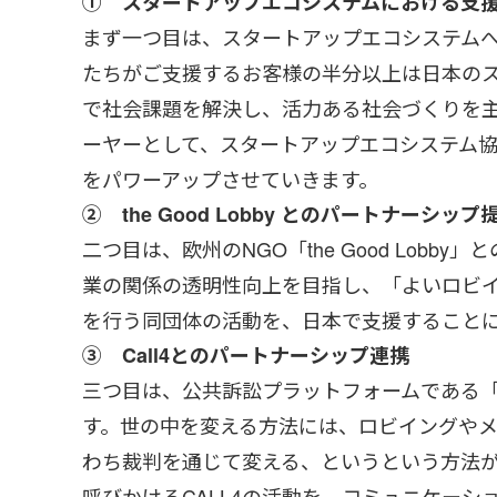
① スタートアップエコシステムにおける支
まず一つ目は、スタートアップエコシステム
たちがご支援するお客様の半分以上は日本の
で社会課題を解決し、活力ある社会づくりを
ーヤーとして、スタートアップエコシステム
をパワーアップさせていきます。
② the Good Lobby とのパートナーシップ
二つ目は、欧州のNGO「the Good Lob
業の関係の透明性向上を目指し、「よいロビイング
を行う同団体の活動を、日本で支援すること
③ Call4とのパートナーシップ連携
三つ目は、公共訴訟プラットフォームである「
す。世の中を変える方法には、ロビイングや
わち裁判を通じて変える、というという方法
呼びかけるCALL4の活動を、コミュニケー