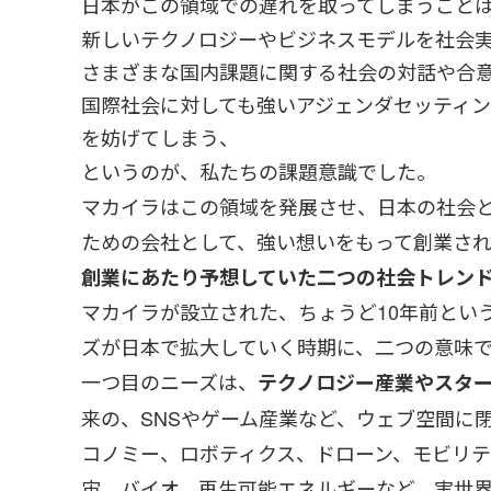
日本がこの領域での遅れを取ってしまうこと
新しいテクノロジーやビジネスモデルを社会
さまざまな国内課題に関する社会の対話や合
国際社会に対しても強いアジェンダセッティ
を妨げてしまう、
というのが、私たちの課題意識でした。
マカイラはこの領域を発展させ、日本の社会
ための会社として、強い想いをもって創業さ
創業にあたり予想していた二つの社会トレン
マカイラが設立された、ちょうど10年前とい
ズが日本で拡大していく時期に、二つの意味
一つ目のニーズは、
テクノロジー産業やスタ
来の、SNSやゲーム産業など、ウェブ空間に
コノミー、ロボティクス、ドローン、モビリテ
宙、バイオ、再生可能エネルギーなど、実世