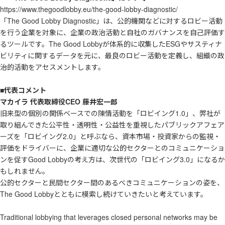
https://www.thegoodlobby.eu/the-good-lobby-diagnostic/
「The Good Lobby Diagnostic」は、公的機関などに対するロビー活動
を行う企業を対象に、企業の政治活動と自社のガバナンスを自己評価す
るツールです。The Good Lobbyが体系的に収集したESGやサスティナ
ビリティに関するデータを元に、最良のロビー活動を定義し、組織の政
治的活動をアセスメントします。
■代表コメント
マカイラ 代表取締役CEO 藤井宏一郎
旧来型の個別の関係ベースでの陳情活動を「ロビイング1.0」、弊社が
取り組んできた公平性・透明性・公益性を重視したパブリックアフェア
ーズを「ロビイング2.0」と呼ぶなら、資本市場・投資家からの監視・
評価をドライバーに、企業に適切な公的セクターとのコミュニケーショ
ンを促すGood Lobbyの考え方は、次世代の「ロビイング3.0」になるか
もしれません。
公的セクターと民間セクター間のあるべきコミュニケーションの姿を、
The Good Lobbyとともに模索し続けていきたいと考えています。
Traditional lobbying that leverages closed personal networks may be