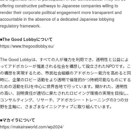
offering constructive pathways to Japanese companies willing to
render their corporate political engagement more transparent and
accountable in the absence of a dedicated Japanese lobbying
regulatory framework.
■The Good Lobbyについて
https://www.thegoodlobby.eu/
The Good Lobbyは、すべての人が権力を利用でき、透明性と公益によ
ってアドボカシーが推進される社会を構想して設立されたNPOです。こ
の構想を実現するため、市民社会組織のアドボカシー能力を高めると同
時に、企業のロビー活動をより透明で倫理的かつ持続可能なものにする
ための活動をEUを中心に世界各地で行っています。開かれた、透明性
の高い、説明責任が適切に果たされたロビイング環境の実現を目指し、
コンサルティング、リサーチ、アドボカシー・トレーニングの3つの分
野を主軸に、さまざまなイニシアティブに取り組んでいます。
■マカイラについて
https://makairaworld.com/wp2024/