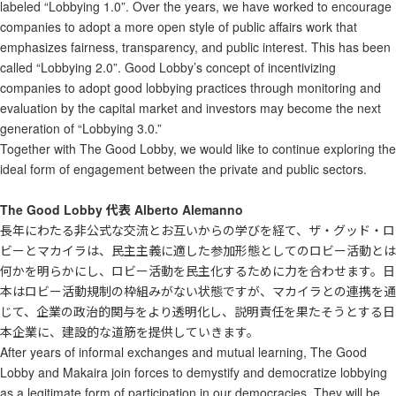
labeled “Lobbying 1.0”. Over the years, we have worked to encourage
companies to adopt a more open style of public affairs work that
emphasizes fairness, transparency, and public interest. This has been
called “Lobbying 2.0”. Good Lobby’s concept of incentivizing
companies to adopt good lobbying practices through monitoring and
evaluation by the capital market and investors may become the next
generation of “Lobbying 3.0.”
Together with The Good Lobby, we would like to continue exploring the
ideal form of engagement between the private and public sectors.
The Good Lobby 代表 Alberto Alemanno
長年にわたる非公式な交流とお互いからの学びを経て、ザ・グッド・ロ
ビーとマカイラは、民主主義に適した参加形態としてのロビー活動とは
何かを明らかにし、ロビー活動を民主化するために力を合わせます。日
本はロビー活動規制の枠組みがない状態ですが、マカイラとの連携を通
じて、企業の政治的関与をより透明化し、説明責任を果たそうとする日
本企業に、建設的な道筋を提供していきます。
After years of informal exchanges and mutual learning, The Good
Lobby and Makaira join forces to demystify and democratize lobbying
as a legitimate form of participation in our democracies. They will be