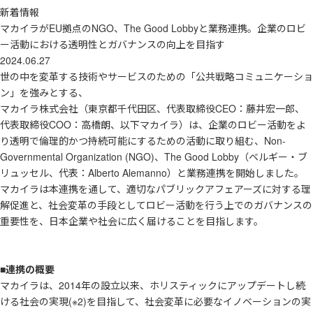
新着情報
マカイラがEU拠点のNGO、The Good Lobbyと業務連携。企業のロビ
ー活動における透明性とガバナンスの向上を目指す
2024.06.27
世の中を変革する技術やサービスのための「公共戦略コミュニケーショ
ン」を強みとする、
マカイラ株式会社（東京都千代田区、代表取締役CEO：藤井宏一郎、
代表取締役COO：高橋朗、以下マカイラ）は、企業のロビー活動をよ
り透明で倫理的かつ持続可能にするための活動に取り組む、Non‐
Governmental Organization (NGO)、The Good Lobby（ベルギー・ブ
リュッセル、代表：Alberto Alemanno）と業務連携を開始しました。
マカイラは本連携を通して、適切なパブリックアフェアーズに対する理
解促進と、社会変革の手段としてロビー活動を行う上でのガバナンスの
重要性を、日本企業や社会に広く届けることを目指します。
■連携の概要
マカイラは、2014年の設立以来、ホリスティックにアップデートし続
ける社会の実現(※2)を目指して、社会変革に必要なイノベーションの実