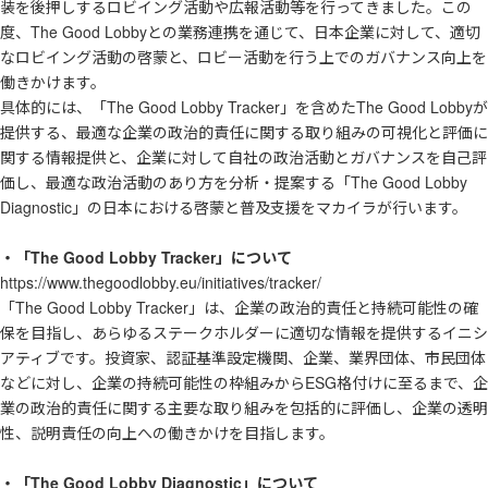
装を後押しするロビイング活動や広報活動等を行ってきました。この
度、The Good Lobbyとの業務連携を通じて、日本企業に対して、適切
なロビイング活動の啓蒙と、ロビー活動を行う上でのガバナンス向上を
働きかけます。
具体的には、「The Good Lobby Tracker」を含めたThe Good Lobbyが
提供する、最適な企業の政治的責任に関する取り組みの可視化と評価に
関する情報提供と、企業に対して自社の政治活動とガバナンスを自己評
価し、最適な政治活動のあり方を分析・提案する「The Good Lobby
Diagnostic」の日本における啓蒙と普及支援をマカイラが行います。
・「The Good Lobby Tracker」について
https://www.thegoodlobby.eu/initiatives/tracker/
「The Good Lobby Tracker」は、企業の政治的責任と持続可能性の確
保を目指し、あらゆるステークホルダーに適切な情報を提供するイニシ
アティブです。投資家、認証基準設定機関、企業、業界団体、市民団体
などに対し、企業の持続可能性の枠組みからESG格付けに至るまで、企
業の政治的責任に関する主要な取り組みを包括的に評価し、企業の透明
性、説明責任の向上への働きかけを目指します。
・
「The Good Lobby Diagnostic」について