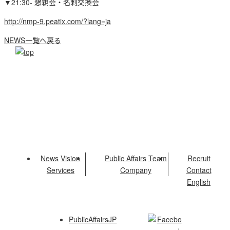
▼21:30- 懇親会・名刺交換会
http://nmp-9.peatix.com/?lang=ja
NEWS一覧へ戻る
News
Vision
Public Affairs
Team
Recruit
Services
Company
Contact
English
PublicAffairsJP