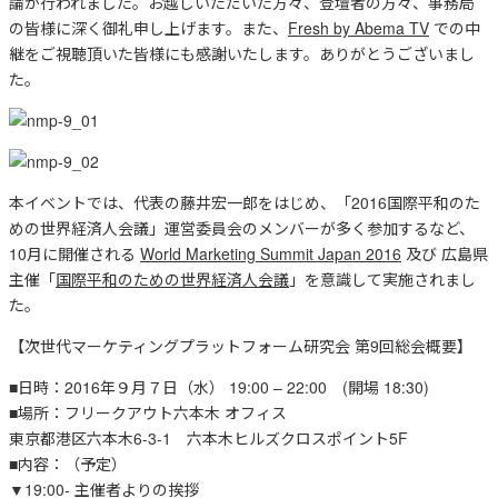
論が行われました。お越しいただいた方々、登壇者の方々、事務局
の皆様に深く御礼申し上げます。また、
Fresh by Abema TV
での中
継をご視聴頂いた皆様にも感謝いたします。ありがとうございまし
た。
本イベントでは、代表の藤井宏一郎をはじめ、「2016国際平和のた
めの世界経済人会議」運営委員会のメンバーが多く参加するなど、
10月に開催される
World Marketing Summit Japan 2016
及び 広島県
主催「
国際平和のための世界経済人会議
」を意識して実施されまし
た。
【次世代マーケティングプラットフォーム研究会 第9回総会概要】
■日時：2016年９月７日（水） 19:00 – 22:00 (開場 18:30)
■場所：フリークアウト六本木 オフィス
東京都港区六本木6-3-1 六本木ヒルズクロスポイント5F
■内容：（予定）
▼19:00- 主催者よりの挨拶