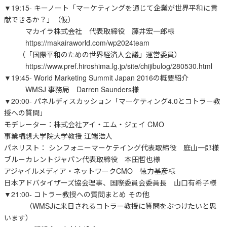
▼19:15- キーノート「マーケティングを通じて企業が世界平和に貢
献できるか？」（仮）
マカイラ株式会社 代表取締役 藤井宏一郎様
https://makairaworld.com/wp2024team
（「国際平和のための世界経済人会議」運営委員）
https://www.pref.hiroshima.lg.jp/site/chijibulog/280530.html
▼19:45- World Marketing Summit Japan 2016の概要紹介
WMSJ 事務局 Darren Saunders様
▼20:00- パネルディスカッション「マーケティング4.0とコトラー教
授への質問」
モデレーター：株式会社アイ・エム・ジェイ CMO
事業構想大学院大学教授 江端浩人
パネリスト： シンフォニーマーケテイング代表取締役 庭山一郎様
ブルーカレントジャパン代表取締役 本田哲也様
アジャイルメディア・ネットワークCMO 徳力基彦様
日本アドバタイザーズ協会理事、国際委員会委員長 山口有希子様
▼21:00- コトラー教授への質問まとめ その他
（WMSJに来日されるコトラー教授に質問をぶつけたいと思
います）